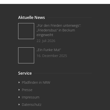
Aktuelle News
„Für den Frieden unterwegs“:
„Friedensbus“ in Beckum
eingeweiht
22. Juli 2026
„Ein Funke Mut“
16. Dezember 2025
Service
Pfadfinden in NRW
Presse
Impressum
Datenschutz