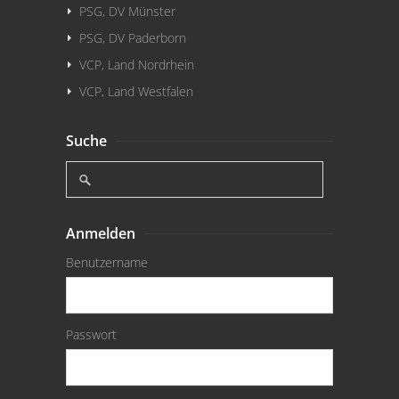
PSG, DV Münster
PSG, DV Paderborn
VCP, Land Nordrhein
VCP, Land Westfalen
Suche
Anmelden
Benutzername
Passwort